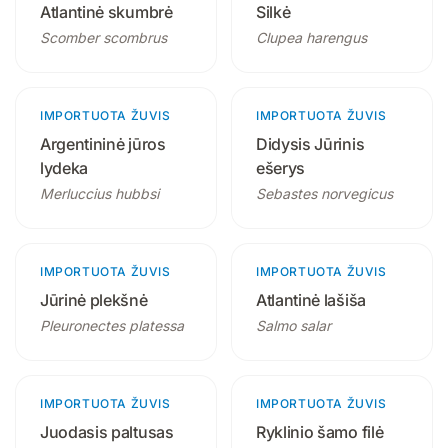
Atlantinė skumbrė
Silkė
Scomber scombrus
Clupea harengus
IMPORTUOTA ŽUVIS
3 produktai
IMPORTUOTA ŽUVIS
4 produktai
Argentininė jūros
Didysis Jūrinis
lydeka
ešerys
Merluccius hubbsi
Sebastes norvegicus
IMPORTUOTA ŽUVIS
1 produktas
IMPORTUOTA ŽUVIS
3 produktai
Jūrinė plekšnė
Atlantinė lašiša
Pleuronectes platessa
Salmo salar
IMPORTUOTA ŽUVIS
1 produktas
IMPORTUOTA ŽUVIS
1 produktas
Juodasis paltusas
Ryklinio šamo filė