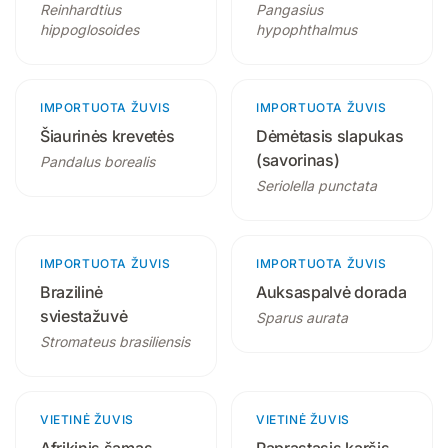
Reinhardtius
Pangasius
hippoglosoides
hypophthalmus
IMPORTUOTA ŽUVIS
1 produktas
IMPORTUOTA ŽUVIS
Šiaurinės krevetės
Dėmėtasis slapukas
(savorinas)
Pandalus borealis
Seriolella punctata
IMPORTUOTA ŽUVIS
IMPORTUOTA ŽUVIS
1 produktas
Brazilinė
Auksaspalvė dorada
sviestažuvė
Sparus aurata
Stromateus brasiliensis
VIETINĖ ŽUVIS
3 produktai
VIETINĖ ŽUVIS
4 produktai