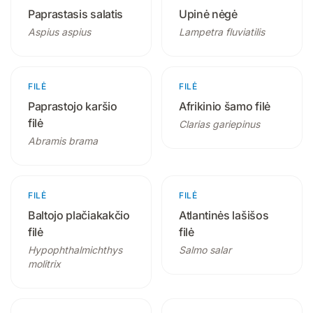
Paprastasis salatis
Upinė nėgė
Aspius aspius
Lampetra fluviatilis
FILĖ
1 produktas
FILĖ
1 produktas
Paprastojo karšio
Afrikinio šamo filė
filė
Clarias gariepinus
Abramis brama
FILĖ
1 produktas
FILĖ
1 produktas
Baltojo plačiakakčio
Atlantinės lašišos
filė
filė
Hypophthalmichthys
Salmo salar
molitrix