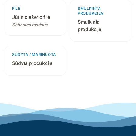
FILĖ
1 produktas
SMULKINTA
18 produktų
PRODUKCIJA
Jūrinio ešerio filė
Smulkinta
Sebastes marinus
produkcija
SŪDYTA / MARINUOTA
9 produktai
Sūdyta produkcija