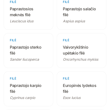
FILĖ
1 produktas
FILĖ
1 produktas
Paprastosios
Paprastojo salačio
meknės filė
filė
Leuciscus idus
Aspius aspius
FILĖ
1 produktas
FILĖ
1 produktas
Paprastojo sterko
Vaivorykštinio
filė
upėtakio filė
Sander liucoperca
Oncorhynchus mykiss
FILĖ
1 produktas
FILĖ
1 produktas
Paprastojo karpio
Europinės lydekos
filė
filė
Cyprinus carpio
Esox lucius