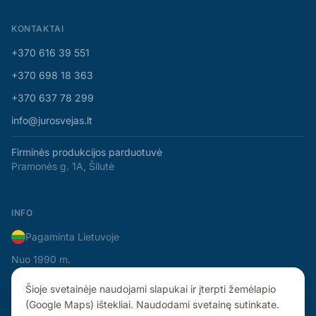
KONTAKTAI
+370 616 39 551
+370 698 18 363
+370 637 78 299
info@jurosvejas.lt
Firminės produkcijos parduotuvė
Pramonės g. 1A, Šilutė
INFO
Pagaminta Lietuvoje
Nuo 1990 m.
Šioje svetainėje naudojami slapukai ir įterpti žemėlapio
(Google Maps) ištekliai. Naudodami svetainę sutinkate.