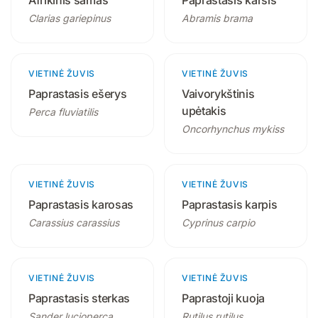
Afrikinis šamas
Paprastasis karšis
Clarias gariepinus
Abramis brama
VIETINĖ ŽUVIS
2 produktai
VIETINĖ ŽUVIS
3 produktai
Paprastasis ešerys
Vaivorykštinis
upėtakis
Perca fluviatilis
Oncorhynchus mykiss
VIETINĖ ŽUVIS
2 produktai
VIETINĖ ŽUVIS
3 produktai
Paprastasis karosas
Paprastasis karpis
Carassius carassius
Cyprinus carpio
VIETINĖ ŽUVIS
2 produktai
VIETINĖ ŽUVIS
2 produktai
Paprastasis sterkas
Paprastoji kuoja
Sander lucioperca
Rutilus rutilus