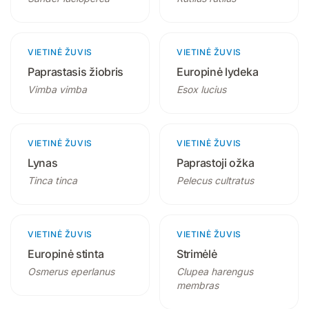
VIETINĖ ŽUVIS
2 produktai
VIETINĖ ŽUVIS
3 produktai
Paprastasis žiobris
Europinė lydeka
Vimba vimba
Esox lucius
VIETINĖ ŽUVIS
2 produktai
VIETINĖ ŽUVIS
2 produktai
Lynas
Paprastoji ožka
Tinca tinca
Pelecus cultratus
VIETINĖ ŽUVIS
2 produktai
VIETINĖ ŽUVIS
2 produktai
Europinė stinta
Strimėlė
Osmerus eperlanus
Clupea harengus
membras