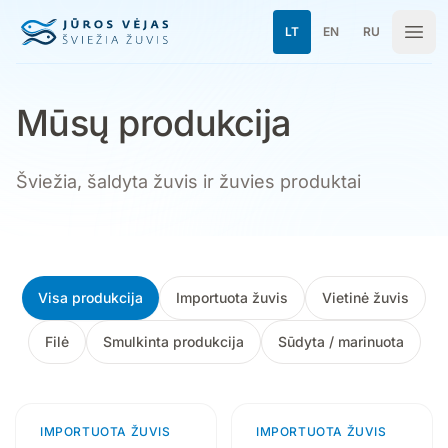
Pereiti prie turinio
LT
EN
RU
Mūsų produkcija
Šviežia, šaldyta žuvis ir žuvies produktai
Mūsų produkcija
Visa produkcija
Importuota žuvis
Vietinė žuvis
Filė
Smulkinta produkcija
Sūdyta / marinuota
IMPORTUOTA ŽUVIS
3 produktai
IMPORTUOTA ŽUVIS
4 produktai