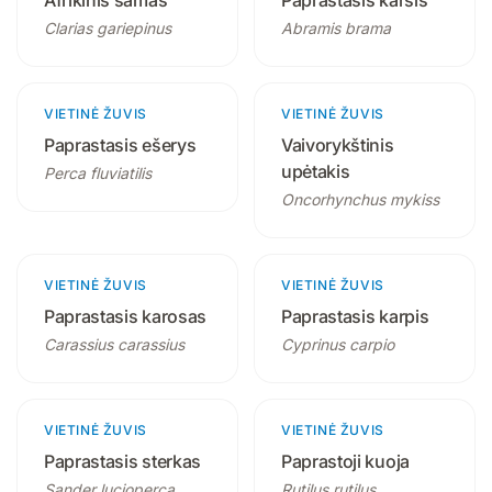
Afrikinis šamas
Paprastasis karšis
Clarias gariepinus
Abramis brama
VIETINĖ ŽUVIS
2 produktai
VIETINĖ ŽUVIS
3 produktai
Paprastasis ešerys
Vaivorykštinis
upėtakis
Perca fluviatilis
Oncorhynchus mykiss
VIETINĖ ŽUVIS
2 produktai
VIETINĖ ŽUVIS
3 produktai
Paprastasis karosas
Paprastasis karpis
Carassius carassius
Cyprinus carpio
VIETINĖ ŽUVIS
2 produktai
VIETINĖ ŽUVIS
2 produktai
Paprastasis sterkas
Paprastoji kuoja
Sander lucioperca
Rutilus rutilus