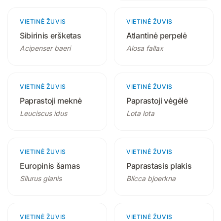
VIETINĖ ŽUVIS
2 produktai
VIETINĖ ŽUVIS
2 produktai
Sibirinis eršketas
Atlantinė perpelė
Acipenser baeri
Alosa fallax
VIETINĖ ŽUVIS
2 produktai
VIETINĖ ŽUVIS
1 produktas
Paprastoji meknė
Paprastoji vėgėlė
Leuciscus idus
Lota lota
VIETINĖ ŽUVIS
2 produktai
VIETINĖ ŽUVIS
2 produktai
Europinis šamas
Paprastasis plakis
Silurus glanis
Blicca bjoerkna
VIETINĖ ŽUVIS
2 produktai
VIETINĖ ŽUVIS
2 produktai