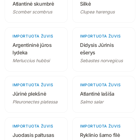
Atlantinė skumbrė
Silkė
Scomber scombrus
Clupea harengus
IMPORTUOTA ŽUVIS
3 produktai
IMPORTUOTA ŽUVIS
4 produktai
Argentininė jūros
Didysis Jūrinis
lydeka
ešerys
Merluccius hubbsi
Sebastes norvegicus
IMPORTUOTA ŽUVIS
1 produktas
IMPORTUOTA ŽUVIS
3 produktai
Jūrinė plekšnė
Atlantinė lašiša
Pleuronectes platessa
Salmo salar
IMPORTUOTA ŽUVIS
1 produktas
IMPORTUOTA ŽUVIS
1 produktas
Juodasis paltusas
Ryklinio šamo filė