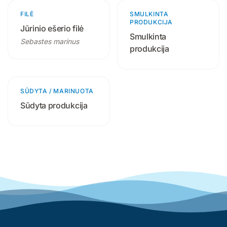
FILĖ
1 produktas
SMULKINTA
18 produktų
PRODUKCIJA
Jūrinio ešerio filė
Smulkinta
Sebastes marinus
produkcija
SŪDYTA / MARINUOTA
9 produktai
Sūdyta produkcija