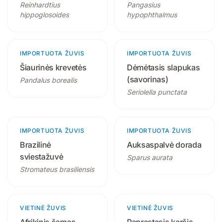
Reinhardtius
Pangasius
hippoglosoides
hypophthalmus
IMPORTUOTA ŽUVIS
1 produktas
IMPORTUOTA ŽUVIS
Šiaurinės krevetės
Dėmėtasis slapukas
(savorinas)
Pandalus borealis
Seriolella punctata
IMPORTUOTA ŽUVIS
IMPORTUOTA ŽUVIS
1 produktas
Brazilinė
Auksaspalvė dorada
sviestažuvė
Sparus aurata
Stromateus brasiliensis
VIETINĖ ŽUVIS
3 produktai
VIETINĖ ŽUVIS
4 produktai