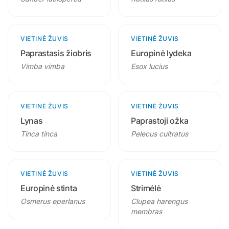
VIETINĖ ŽUVIS
2 produktai
VIETINĖ ŽUVIS
3 produktai
Paprastasis žiobris
Europinė lydeka
Vimba vimba
Esox lucius
VIETINĖ ŽUVIS
2 produktai
VIETINĖ ŽUVIS
2 produktai
Lynas
Paprastoji ožka
Tinca tinca
Pelecus cultratus
VIETINĖ ŽUVIS
2 produktai
VIETINĖ ŽUVIS
2 produktai
Europinė stinta
Strimėlė
Osmerus eperlanus
Clupea harengus
membras