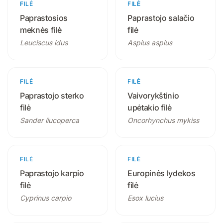
FILĖ
1 produktas
FILĖ
1 produktas
Paprastosios
Paprastojo salačio
meknės filė
filė
Leuciscus idus
Aspius aspius
FILĖ
1 produktas
FILĖ
1 produktas
Paprastojo sterko
Vaivorykštinio
filė
upėtakio filė
Sander liucoperca
Oncorhynchus mykiss
FILĖ
1 produktas
FILĖ
1 produktas
Paprastojo karpio
Europinės lydekos
filė
filė
Cyprinus carpio
Esox lucius