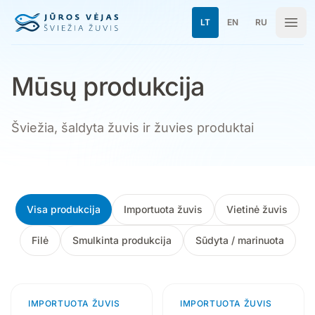
Pereiti prie turinio
LT
EN
RU
Mūsų produkcija
Šviežia, šaldyta žuvis ir žuvies produktai
Mūsų produkcija
Visa produkcija
Importuota žuvis
Vietinė žuvis
Filė
Smulkinta produkcija
Sūdyta / marinuota
IMPORTUOTA ŽUVIS
3 produktai
IMPORTUOTA ŽUVIS
4 produktai