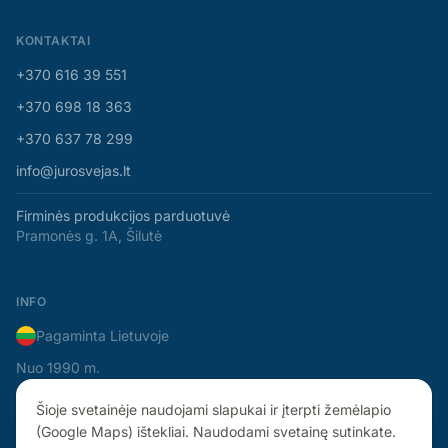
KONTAKTAI
+370 616 39 551
+370 698 18 363
+370 637 78 299
info@jurosvejas.lt
Firminės produkcijos parduotuvė
Pramonės g. 1A, Šilutė
INFO
Pagaminta Lietuvoje
Nuo 1990 m.
Šioje svetainėje naudojami slapukai ir įterpti žemėlapio
(Google Maps) ištekliai. Naudodami svetainę sutinkate.