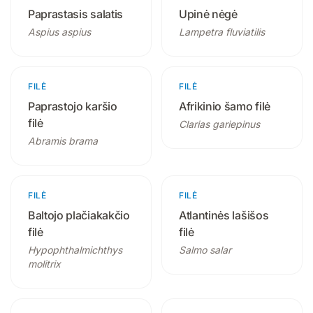
Paprastasis salatis
Upinė nėgė
Aspius aspius
Lampetra fluviatilis
FILĖ
1 produktas
FILĖ
1 produktas
Paprastojo karšio
Afrikinio šamo filė
filė
Clarias gariepinus
Abramis brama
FILĖ
1 produktas
FILĖ
1 produktas
Baltojo plačiakakčio
Atlantinės lašišos
filė
filė
Hypophthalmichthys
Salmo salar
molitrix