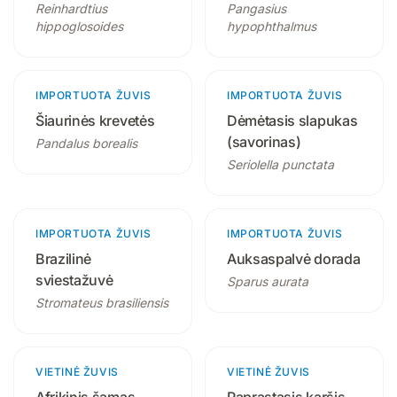
Reinhardtius
Pangasius
hippoglosoides
hypophthalmus
IMPORTUOTA ŽUVIS
1 produktas
IMPORTUOTA ŽUVIS
Šiaurinės krevetės
Dėmėtasis slapukas
(savorinas)
Pandalus borealis
Seriolella punctata
IMPORTUOTA ŽUVIS
IMPORTUOTA ŽUVIS
1 produktas
Brazilinė
Auksaspalvė dorada
sviestažuvė
Sparus aurata
Stromateus brasiliensis
VIETINĖ ŽUVIS
3 produktai
VIETINĖ ŽUVIS
4 produktai