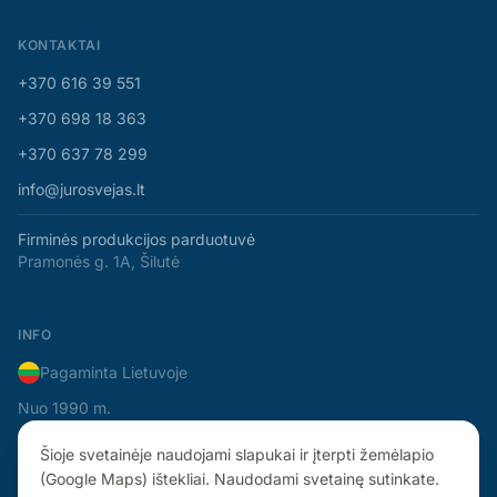
KONTAKTAI
+370 616 39 551
+370 698 18 363
+370 637 78 299
info@jurosvejas.lt
Firminės produkcijos parduotuvė
Pramonės g. 1A, Šilutė
INFO
Pagaminta Lietuvoje
Nuo 1990 m.
Šioje svetainėje naudojami slapukai ir įterpti žemėlapio
(Google Maps) ištekliai. Naudodami svetainę sutinkate.