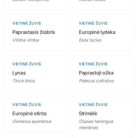
VIETINĖ ŽUVIS
2 produktai
VIETINĖ ŽUVIS
3 produktai
Paprastasis žiobris
Europinė lydeka
Vimba vimba
Esox lucius
VIETINĖ ŽUVIS
2 produktai
VIETINĖ ŽUVIS
2 produktai
Lynas
Paprastoji ožka
Tinca tinca
Pelecus cultratus
VIETINĖ ŽUVIS
2 produktai
VIETINĖ ŽUVIS
2 produktai
Europinė stinta
Strimėlė
Osmerus eperlanus
Clupea harengus
membras