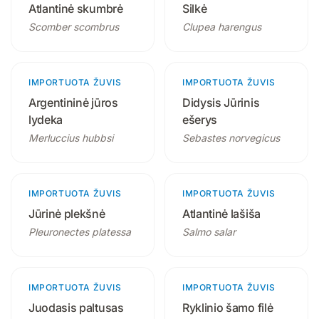
Atlantinė skumbrė
Silkė
Scomber scombrus
Clupea harengus
IMPORTUOTA ŽUVIS
3 produktai
IMPORTUOTA ŽUVIS
4 produktai
Argentininė jūros
Didysis Jūrinis
lydeka
ešerys
Merluccius hubbsi
Sebastes norvegicus
IMPORTUOTA ŽUVIS
1 produktas
IMPORTUOTA ŽUVIS
3 produktai
Jūrinė plekšnė
Atlantinė lašiša
Pleuronectes platessa
Salmo salar
IMPORTUOTA ŽUVIS
1 produktas
IMPORTUOTA ŽUVIS
1 produktas
Juodasis paltusas
Ryklinio šamo filė