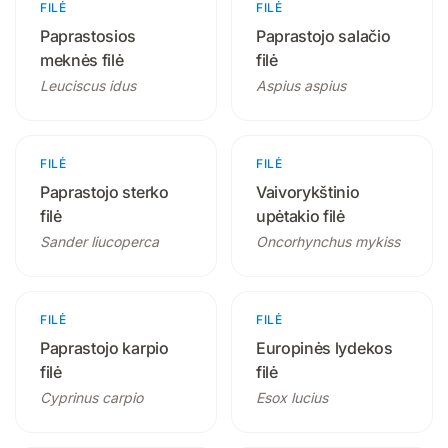
FILĖ
1 produktas
FILĖ
1 produktas
Paprastosios
Paprastojo salačio
meknės filė
filė
Leuciscus idus
Aspius aspius
FILĖ
1 produktas
FILĖ
1 produktas
Paprastojo sterko
Vaivorykštinio
filė
upėtakio filė
Sander liucoperca
Oncorhynchus mykiss
FILĖ
1 produktas
FILĖ
1 produktas
Paprastojo karpio
Europinės lydekos
filė
filė
Cyprinus carpio
Esox lucius