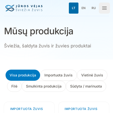
Pereiti prie turinio
LT
EN
RU
Mūsų produkcija
Šviežia, šaldyta žuvis ir žuvies produktai
Mūsų produkcija
Visa produkcija
Importuota žuvis
Vietinė žuvis
Filė
Smulkinta produkcija
Sūdyta / marinuota
IMPORTUOTA ŽUVIS
3 produktai
IMPORTUOTA ŽUVIS
4 produktai