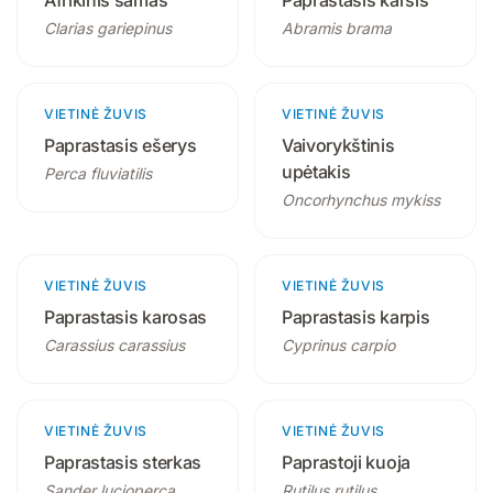
Afrikinis šamas
Paprastasis karšis
Clarias gariepinus
Abramis brama
VIETINĖ ŽUVIS
2 produktai
VIETINĖ ŽUVIS
3 produktai
Paprastasis ešerys
Vaivorykštinis
upėtakis
Perca fluviatilis
Oncorhynchus mykiss
VIETINĖ ŽUVIS
2 produktai
VIETINĖ ŽUVIS
3 produktai
Paprastasis karosas
Paprastasis karpis
Carassius carassius
Cyprinus carpio
VIETINĖ ŽUVIS
2 produktai
VIETINĖ ŽUVIS
2 produktai
Paprastasis sterkas
Paprastoji kuoja
Sander lucioperca
Rutilus rutilus