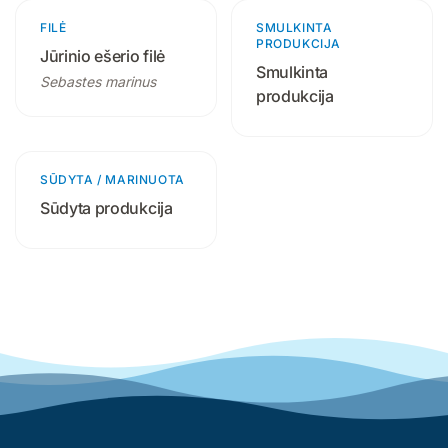
FILĖ
1 produktas
SMULKINTA
18 produktų
PRODUKCIJA
Jūrinio ešerio filė
Smulkinta
Sebastes marinus
produkcija
SŪDYTA / MARINUOTA
9 produktai
Sūdyta produkcija