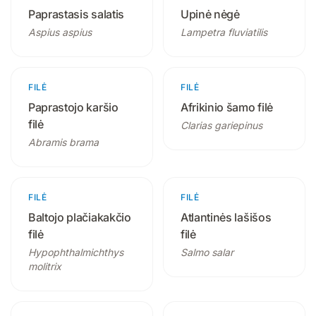
Paprastasis salatis
Upinė nėgė
Aspius aspius
Lampetra fluviatilis
FILĖ
1 produktas
FILĖ
1 produktas
Paprastojo karšio
Afrikinio šamo filė
filė
Clarias gariepinus
Abramis brama
FILĖ
1 produktas
FILĖ
1 produktas
Baltojo plačiakakčio
Atlantinės lašišos
filė
filė
Hypophthalmichthys
Salmo salar
molitrix