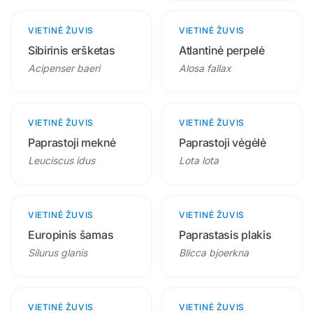
VIETINĖ ŽUVIS
2 produktai
VIETINĖ ŽUVIS
2 produktai
Sibirinis eršketas
Atlantinė perpelė
Acipenser baeri
Alosa fallax
VIETINĖ ŽUVIS
2 produktai
VIETINĖ ŽUVIS
1 produktas
Paprastoji meknė
Paprastoji vėgėlė
Leuciscus idus
Lota lota
VIETINĖ ŽUVIS
2 produktai
VIETINĖ ŽUVIS
2 produktai
Europinis šamas
Paprastasis plakis
Silurus glanis
Blicca bjoerkna
VIETINĖ ŽUVIS
2 produktai
VIETINĖ ŽUVIS
2 produktai