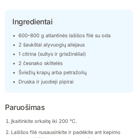
Ingredientai
600–800 g atlantinės lašišos filė su oda
2 šaukštai alyvuogių aliejaus
1 citrina (sultys ir griežinėliai)
2 česnako skiltelės
Šviežių krapų arba petražolių
Druska ir juodieji pipirai
Paruošimas
Įkaitinkite orkaitę iki 200 °C.
Lašišos filė nusausinkite ir padėkite ant kepimo