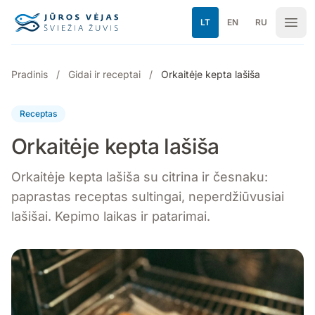
Pereiti prie turinio
LT
EN
RU
Pradinis
/
Gidai ir receptai
/
Orkaitėje kepta lašiša
Receptas
Orkaitėje kepta lašiša
Orkaitėje kepta lašiša su citrina ir česnaku:
paprastas receptas sultingai, neperdžiūvusiai
lašišai. Kepimo laikas ir patarimai.