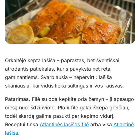
Orkaitėje kepta lašiša – paprastas, bet šventiškai
atrodantis patiekalas, kuris pavyksta net retai
gaminantiems. Svarbiausia – nepervirti: lašiša
skaniausia, kai vidus lieka sultingas ir vos rausvas.
Patarimas.
Filė su oda kepkite oda žemyn – ji apsaugo
mėsą nuo išdžiūvimo. Ploni filė galai iškepa greičiau,
todėl skardą galima pasukti per kepimo vidurį.
Receptui tinka
Atlantinės lašišos filė
arba visa
Atlantinė
lašiša
.