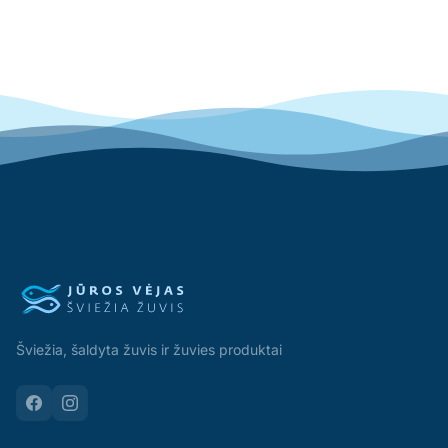
Šviežia, šaldyta žuvis ir žuvies produktai