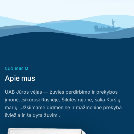
NUO 1990 M.
Apie mus
UAB Jūros vėjas — žuvies perdirbimo ir prekybos
įmonė, įsikūrusi Rusnėje, Šilutės rajone, šalia Kuršių
marių. Užsiimame didmenine ir mažmenine prekyba
šviežia ir šaldyta žuvimi.