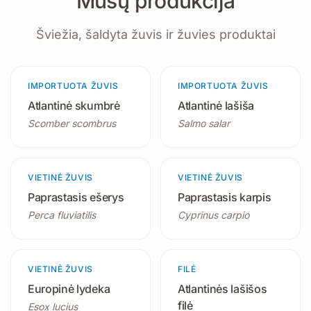
Mūsų produkcija
Šviežia, šaldyta žuvis ir žuvies produktai
IMPORTUOTA ŽUVIS
3 produktai
IMPORTUOTA ŽUVIS
3 produktai
Atlantinė skumbrė
Atlantinė lašiša
Scomber scombrus
Salmo salar
VIETINĖ ŽUVIS
2 produktai
VIETINĖ ŽUVIS
3 produktai
Paprastasis ešerys
Paprastasis karpis
Perca fluviatilis
Cyprinus carpio
VIETINĖ ŽUVIS
3 produktai
FILĖ
1 produktas
Europinė lydeka
Atlantinės lašišos
filė
Esox lucius