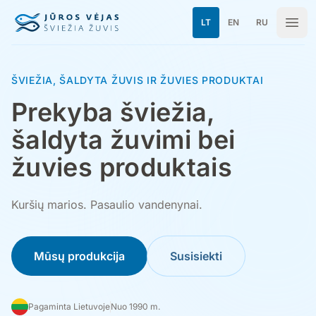
Pereiti prie turinio
LT
EN
RU
ŠVIEŽIA, ŠALDYTA ŽUVIS IR ŽUVIES PRODUKTAI
Prekyba šviežia,
šaldyta žuvimi bei
žuvies produktais
Kuršių marios. Pasaulio vandenynai.
Mūsų produkcija
Susisiekti
Pagaminta Lietuvoje
Nuo 1990 m.