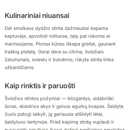
Kulinariniai niuansai
Dėl smulkaus dydžio stinta dažniausiai kepama
keptuvėje, apvolioti miltuose, taip pat rūkoma ar
marinuojama. Plonas kūnas iškepa greitai, gaunant
traškią plutelę. Gerai dera su citrina, šviežiais
žalumynais, sviestu ir bulvėmis; rūkyta stinta tinka
užkandžiams.
Kaip rinktis ir paruošti
Šviežios stintos požymiai — blizgantys, sidabriški
šonai, skaidrios akys ir gaivus agurkų kvapas. Šaldyta
žuvis patogi laikyti, ją geriausia atšildyti lėtai,
šaldytuvo lentynoje. Prieš kepimą stintą nuplauti ir
nusausinti; smulkios žuvys dažnai ruošiamos nevalytos