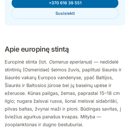
+370 616 39 551
Susisiekti
Apie europinę stintą
Europinė stinta (lot.
Osmerus eperlanus
) — nedidelė
stintinių (Osmeridae) šeimos žuvis, paplitusi šiaurės ir
šiaurės vakarų Europos vandenyse, ypač Baltijos,
Šiaurės ir Baltosios jūrose bei jų baseinų upėse ir
ežeruose. Kūnas pailgas, žemas, paprastai 15–18 cm
ilgio; nugara žalsvai rusva, šonai melsvai sidabriški,
pilvas baltas, žvynai maži ir ploni. Būdingas savitas, į
šviežius agurkus panašus kvapas. Mityba —
zooplanktonas ir dugno bestuburiai.