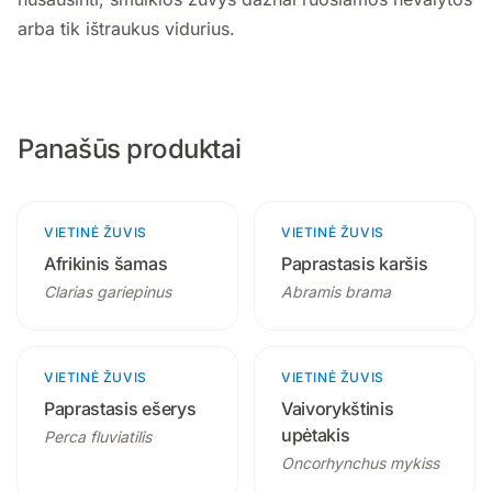
arba tik ištraukus vidurius.
Panašūs produktai
VIETINĖ ŽUVIS
3 produktai
VIETINĖ ŽUVIS
4 produktai
Afrikinis šamas
Paprastasis karšis
Clarias gariepinus
Abramis brama
VIETINĖ ŽUVIS
2 produktai
VIETINĖ ŽUVIS
3 produktai
Paprastasis ešerys
Vaivorykštinis
upėtakis
Perca fluviatilis
Oncorhynchus mykiss