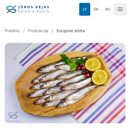
Pereiti prie turinio
LT
EN
RU
Pradinis
/
Produkcija
/
Europinė stinta