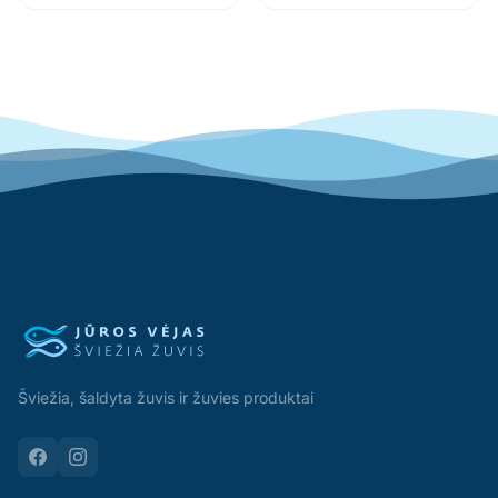
Šviežia, šaldyta žuvis ir žuvies produktai