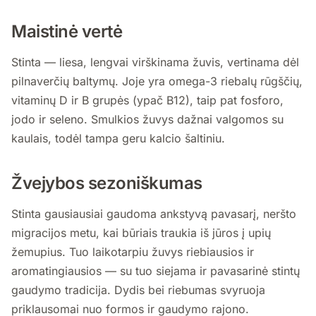
Maistinė vertė
Stinta — liesa, lengvai virškinama žuvis, vertinama dėl
pilnaverčių baltymų. Joje yra omega-3 riebalų rūgščių,
vitaminų D ir B grupės (ypač B12), taip pat fosforo,
jodo ir seleno. Smulkios žuvys dažnai valgomos su
kaulais, todėl tampa geru kalcio šaltiniu.
Žvejybos sezoniškumas
Stinta gausiausiai gaudoma ankstyvą pavasarį, neršto
migracijos metu, kai būriais traukia iš jūros į upių
žemupius. Tuo laikotarpiu žuvys riebiausios ir
aromatingiausios — su tuo siejama ir pavasarinė stintų
gaudymo tradicija. Dydis bei riebumas svyruoja
priklausomai nuo formos ir gaudymo rajono.