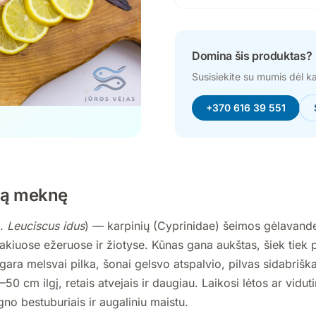
Domina šis produktas?
Susisiekite su mumis dėl k
+370 616 39 551
ją meknę
t.
Leuciscus idus
) — karpinių (Cyprinidae) šeimos gėlavande
akiuose ežeruose ir žiotyse. Kūnas gana aukštas, šiek tiek
gara melsvai pilka, šonai gelsvo atspalvio, pilvas sidabriška
50 cm ilgį, retais atvejais ir daugiau. Laikosi lėtos ar vidu
no bestuburiais ir augaliniu maistu.