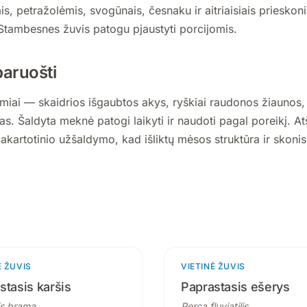
is, petražolėmis, svogūnais, česnaku ir aitriaisiais prieskon
 Stambesnes žuvis patogu pjaustyti porcijomis.
 paruošti
miai — skaidrios išgaubtos akys, ryškiai raudonos žiaunos, 
. Šaldyta meknė patogi laikyti ir naudoti pagal poreikį. Atši
akartotinio užšaldymo, kad išliktų mėsos struktūra ir skonis
Ė ŽUVIS
4 produktai
VIETINĖ ŽUVIS
2 p
stasis karšis
Paprastasis ešerys
s brama
Perca fluviatilis