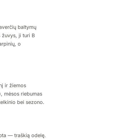
saverčių baltymų
žuvys, ji turi B
arpinių, o
į ir žiemos
ę), mėsos riebumas
elkinio bei sezono.
pta — traškią odelę.