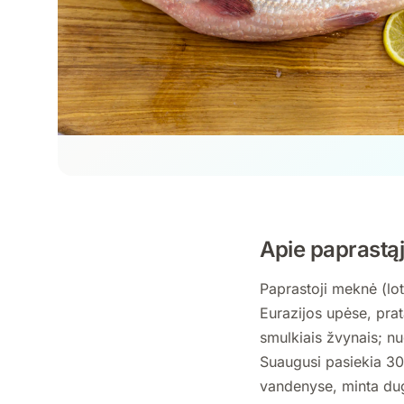
Apie paprastą
Paprastoji meknė (lo
Eurazijos upėse, prat
smulkiais žvynais; nu
Suaugusi pasiekia 30–
vandenyse, minta dug