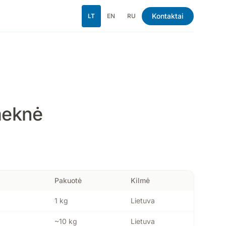
Kontaktai
LT
EN
RU
meknė
Pakuotė
Kilmė
1 kg
Lietuva
~10 kg
Lietuva