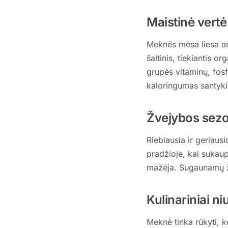
Maistinė vertė
Meknės mėsa liesa ar 
šaltinis, tiekiantis o
grupės vitaminų, fosf
kaloringumas santykin
Žvejybos sez
Riebiausia ir geriau
pradžioje, kai sukaup
mažėja. Sugaunamų žu
Kulinariniai ni
Meknė tinka rūkyti, k