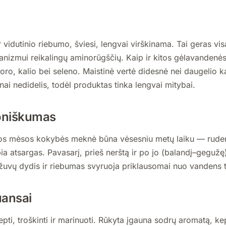
vidutinio riebumo, šviesi, lengvai virškinama. Tai geras vi
rganizmui reikalingų aminorūgščių. Kaip ir kitos gėlavandenės 
oro, kalio bei seleno. Maistinė vertė didesnė nei daugelio k
ai nedidelis, todėl produktas tinka lengvai mitybai.
oniškumas
sios mėsos kokybės meknė būna vėsesniu metų laiku — ruden
ia atsargas. Pavasarį, prieš nerštą ir po jo (balandį–geguž
vų dydis ir riebumas svyruoja priklausomai nuo vandens t
uansai
epti, troškinti ir marinuoti. Rūkyta įgauna sodrų aromatą, ke