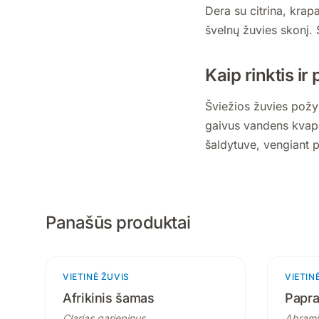
Dera su citrina, krapa
švelnų žuvies skonį.
Kaip rinktis ir
Šviežios žuvies požy
gaivus vandens kvapas
šaldytuve, vengiant p
Panašūs produktai
VIETINĖ ŽUVIS
3 produktai
VIETIN
Afrikinis šamas
Papra
Clarias gariepinus
Abrami