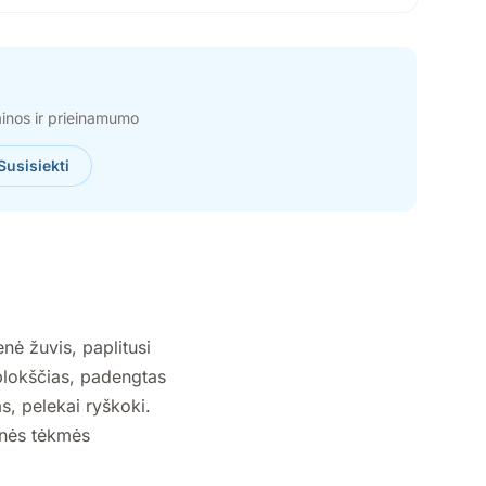
ainos ir prieinamumo
Susisiekti
nė žuvis, paplitusi
 plokščias, padengtas
s, pelekai ryškoki.
tinės tėkmės