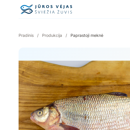
Pereiti prie turinio
Pradinis
/
Produkcija
/
Paprastoji meknė