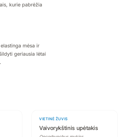
iais, kurie pabrėžia
elastinga mėsa ir
ldyti geriausia lėtai
.
roduktai
VIETINĖ ŽUVIS
3 produktai
Vaivorykštinis upėtakis
Oncorhynchus mykiss