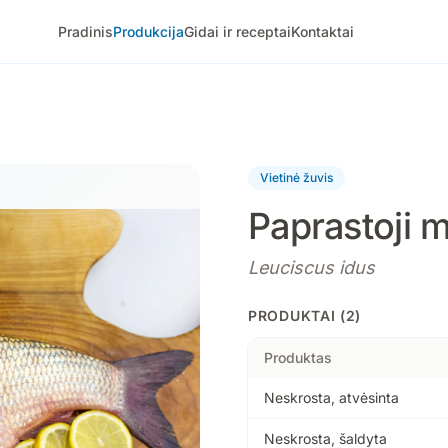
Pradinis
Produkcija
Gidai ir receptai
Kontaktai
Vietinė žuvis
Paprastoji 
Leuciscus idus
PRODUKTAI (2)
Produktas
Neskrosta, atvėsinta
Neskrosta, šaldyta