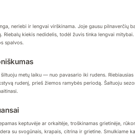
a, neriebi ir lengvai virškinama. Joje gausu pilnaverčių ba
. Riebalų kiekis nedidelis, todėl žuvis tinka lengvai mitybai
os spalvos.
oniškumas
šiltuoju metų laiku — nuo pavasario iki rudens. Riebiausias
kstyvą rudenį, prieš žiemos ramybės periodą. Šaltuoju sezon
itinasi.
uansai
kepamas keptuvėje ar orkaitėje, troškinamas grietinėje, rūk
era su svogūnais, krapais, citrina ir grietine. Smulkiame k