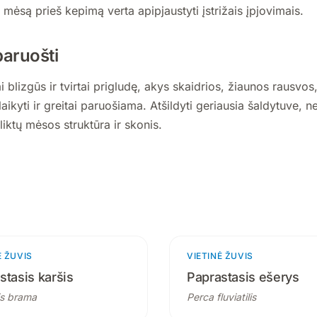
mėsą prieš kepimą verta apipjaustyti įstrižais įpjovimais.
 paruošti
 blizgūs ir tvirtai prigludę, akys skaidrios, žiaunos rausvo
laikyti ir greitai paruošiama. Atšildyti geriausia šaldytuve, 
liktų mėsos struktūra ir skonis.
Ė ŽUVIS
4 produktai
VIETINĖ ŽUVIS
2 p
stasis karšis
Paprastasis ešerys
s brama
Perca fluviatilis