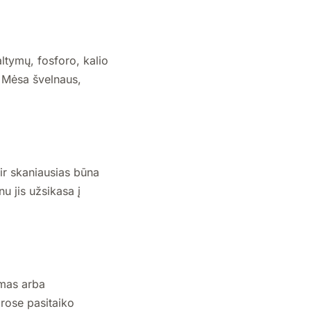
ltymų, fosforo, kalio
. Mėsa švelnaus,
 ir skaniausias būna
u jis užsikasa į
omas arba
arose pasitaiko