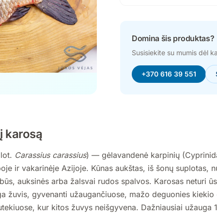
Domina šis produktas?
Susisiekite su mumis dėl k
+370 616 39 551
į karosą
lot.
Carassius carassius
) — gėlavandenė karpinių (Cyprinid
oje ir vakarinėje Azijoje. Kūnas aukštas, iš šonų suplotas, n
mbūs, auksinės arba žalsvai rudos spalvos. Karosas neturi ūs
nga žuvis, gyvenanti užaugančiuose, mažo deguonies kiekio 
utekiuose, kur kitos žuvys neišgyvena. Dažniausiai užauga 