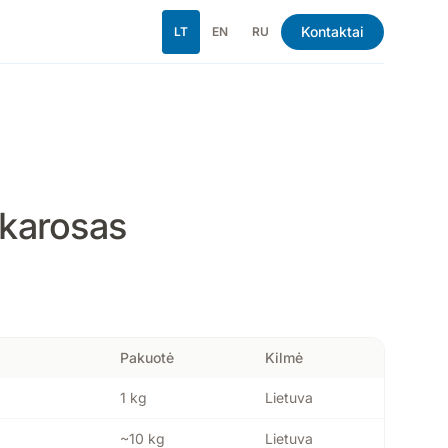
Kontaktai
LT
EN
RU
 karosas
Pakuotė
Kilmė
1 kg
Lietuva
~10 kg
Lietuva