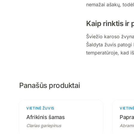
nemažai ašakų, todėl 
Kaip rinktis ir
Šviežio karoso žvynai
Šaldyta žuvis patogi 
temperatūroje, kad iš
Panašūs produktai
VIETINĖ ŽUVIS
3 produktai
VIETIN
Afrikinis šamas
Papra
Clarias gariepinus
Abrami