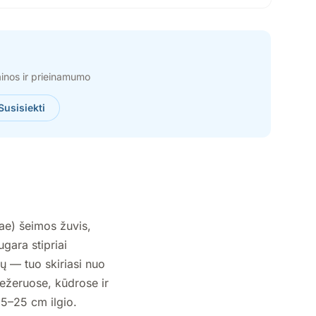
ainos ir prieinamumo
Susisiekti
ae) šeimos žuvis,
ugara stipriai
ų — tuo skiriasi nuo
ežeruose, kūdrose ir
15–25 cm ilgio.