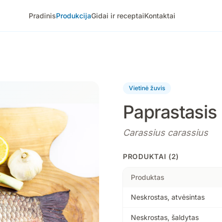
Pradinis
Produkcija
Gidai ir receptai
Kontaktai
Vietinė žuvis
Paprastasis
Carassius carassius
PRODUKTAI (2)
Produktas
Neskrostas, atvėsintas
Neskrostas, šaldytas