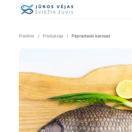
Pereiti prie turinio
Pradinis
/
Produkcija
/
Paprastasis karosas