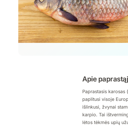
Apie paprastąj
Paprastasis karosas (
paplitusi visoje Europ
išlinkusi, žvynai sta
karpio. Tai ištvermi
lėtos tėkmės upių už