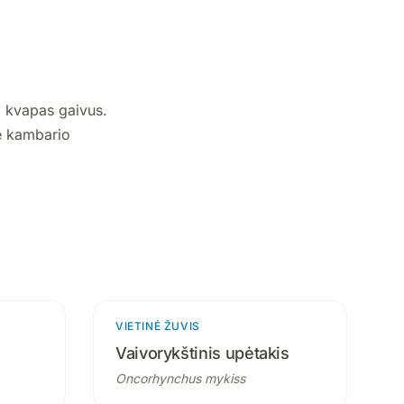
s, kvapas gaivus.
ne kambario
roduktai
VIETINĖ ŽUVIS
3 produktai
Vaivorykštinis upėtakis
Oncorhynchus mykiss