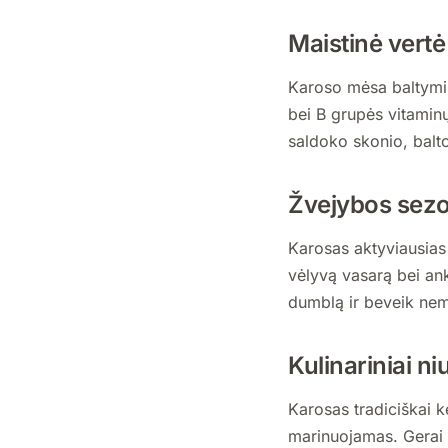
Maistinė vertė
Karoso mėsa baltyming
bei B grupės vitaminų
saldoko skonio, balt
Žvejybos sez
Karosas aktyviausias 
vėlyvą vasarą bei an
dumblą ir beveik nema
Kulinariniai ni
Karosas tradiciškai 
marinuojamas. Gerai d