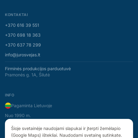
KONTAKTAI
+370 616 39 551
+370 698 18 363
+370 637 78 299
info@jurosvejas.lt
Firminės produkcijos parduotuvė
Pramonės g. 1A, Šilutė
INFO
Pagaminta Lietuvoje
Nuo 1990 m.
Šioje svetainėje naudojami slapukai ir įterpti žemėlapio
(Google Maps) ištekliai. Naudodami svetainę sutinkate.