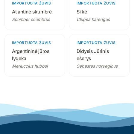
IMPORTUOTA ŽUVIS
3 produktai
IMPORTUOTA ŽUVIS
4 produktai
Atlantinė skumbrė
Silkė
Scomber scombrus
Clupea harengus
IMPORTUOTA ŽUVIS
3 produktai
IMPORTUOTA ŽUVIS
4 produktai
Argentininė jūros
Didysis Jūrinis
lydeka
ešerys
Merluccius hubbsi
Sebastes norvegicus