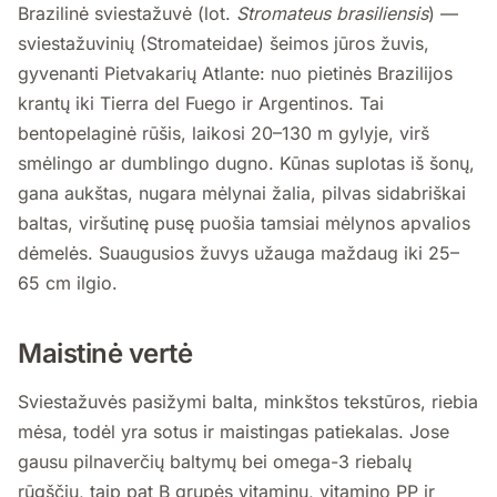
Brazilinė sviestažuvė (lot.
Stromateus brasiliensis
) —
sviestažuvinių (Stromateidae) šeimos jūros žuvis,
gyvenanti Pietvakarių Atlante: nuo pietinės Brazilijos
krantų iki Tierra del Fuego ir Argentinos. Tai
bentopelaginė rūšis, laikosi 20–130 m gylyje, virš
smėlingo ar dumblingo dugno. Kūnas suplotas iš šonų,
gana aukštas, nugara mėlynai žalia, pilvas sidabriškai
baltas, viršutinę pusę puošia tamsiai mėlynos apvalios
dėmelės. Suaugusios žuvys užauga maždaug iki 25–
65 cm ilgio.
Maistinė vertė
Sviestažuvės pasižymi balta, minkštos tekstūros, riebia
mėsa, todėl yra sotus ir maistingas patiekalas. Jose
gausu pilnaverčių baltymų bei omega-3 riebalų
rūgščių, taip pat B grupės vitaminų, vitamino PP ir