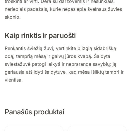
troškinti ar virti. Dera su daržovėmis ir nesunkiais,
neriebiais padažais, kurie nepaslepia švelnaus žuvies
skonio.
Kaip rinktis ir paruošti
Renkantis šviežią žuvį, vertinkite blizgią sidabrišką
odą, tamprią mėsą ir gaivų jūros kvapą. Šaldyta
sviestažuvė patogi laikyti ir nepraranda savybių; ją
geriausia atšildyti šaldytuve, kad mėsa išliktų tampri ir
vientisa.
Panašūs produktai