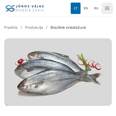
Pereiti prie turinio
LT
EN
RU
Pradinis
/
Produkcija
/
Brazilinė sviestažuvė