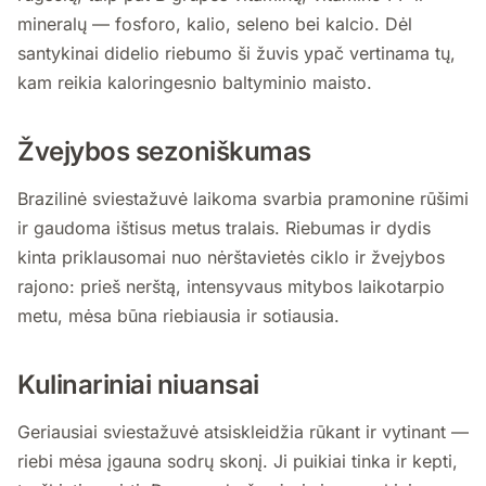
mineralų — fosforo, kalio, seleno bei kalcio. Dėl
santykinai didelio riebumo ši žuvis ypač vertinama tų,
kam reikia kaloringesnio baltyminio maisto.
Žvejybos sezoniškumas
Brazilinė sviestažuvė laikoma svarbia pramonine rūšimi
ir gaudoma ištisus metus tralais. Riebumas ir dydis
kinta priklausomai nuo nėrštavietės ciklo ir žvejybos
rajono: prieš nerštą, intensyvaus mitybos laikotarpio
metu, mėsa būna riebiausia ir sotiausia.
Kulinariniai niuansai
Geriausiai sviestažuvė atsiskleidžia rūkant ir vytinant —
riebi mėsa įgauna sodrų skonį. Ji puikiai tinka ir kepti,