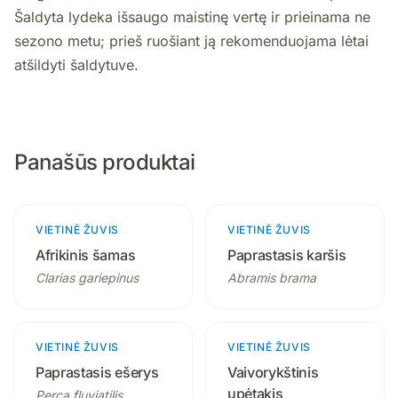
Šaldyta lydeka išsaugo maistinę vertę ir prieinama ne
sezono metu; prieš ruošiant ją rekomenduojama lėtai
atšildyti šaldytuve.
Panašūs produktai
VIETINĖ ŽUVIS
3 produktai
VIETINĖ ŽUVIS
4 produktai
Afrikinis šamas
Paprastasis karšis
Clarias gariepinus
Abramis brama
VIETINĖ ŽUVIS
2 produktai
VIETINĖ ŽUVIS
3 produktai
Paprastasis ešerys
Vaivorykštinis
upėtakis
Perca fluviatilis