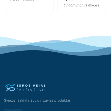
Oncorhynchus mykiss
Šviežia, šaldyta žuvis ir žuvies produktai