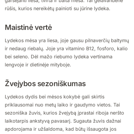
garsėjanti liesa, tvirta ir balta mėsa. Tai gėlavandenė
rūšis, kurios nereikėtų painioti su jūrine lydeka.
Maistinė vertė
Lydekos mėsa yra liesa, joje gausu pilnaverčių baltymų
ir nedaug riebalų. Joje yra vitamino B12, fosforo, kalio
bei seleno. Dėl mažo riebumo lydeka vertinama
lengvoje ir dietinėje mityboje.
Žvejybos sezoniškumas
Lydekos dydis bei mėsos kokybė gali skirtis
priklausomai nuo metų laiko ir gaudymo vietos. Tai
sezoniška žuvis, kurios žvejybą įprastai riboja neršto
laikotarpis ankstyvą pavasarį. Sugauta žuvis dažnai
apdorojama ir užšaldoma, kad būtų išsaugota jos