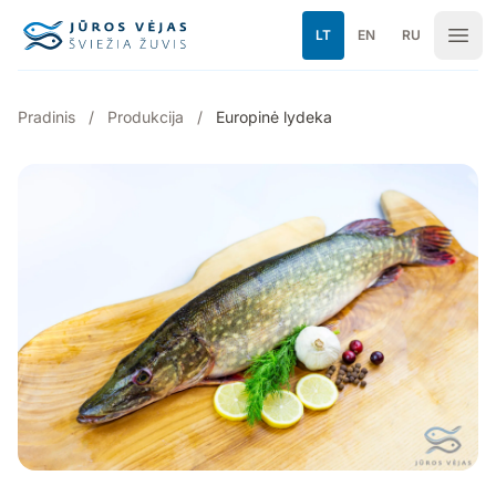
Pereiti prie turinio
LT
EN
RU
Pradinis
/
Produkcija
/
Europinė lydeka