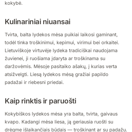
kokybė.
Kulinariniai niuansai
Tvirta, balta lydekos mėsa puikiai laikosi gaminant,
todėl tinka troškinimui, kepimui, virimui bei orkaitei.
Lietuviškoje virtuvėje lydeka tradiciškai naudojama
žuvienei, ji ruošiama įdaryta ar troškinama su
daržovėmis. Mėsoje pasitaiko ašakų, į kurias verta
atsižvelgti. Liesą lydekos mėsą gražiai papildo
padažai ir riebesni priedai.
Kaip rinktis ir paruošti
Kokybiškos lydekos mėsa yra balta, tvirta, gaivaus
kvapo. Kadangi mėsa liesa, ją geriausia ruošti su
drėgme išlaikančiais būdais — troškinant ar su padažu.