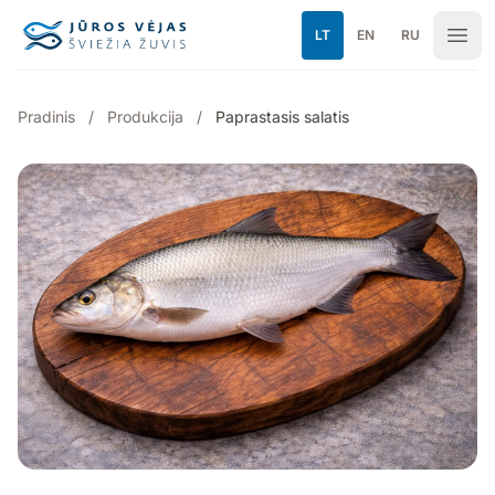
Pereiti prie turinio
LT
EN
RU
Pradinis
/
Produkcija
/
Paprastasis salatis