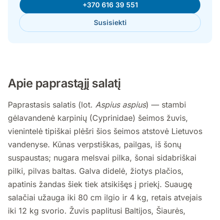
+370 616 39 551
Susisiekti
Apie paprastąjį salatį
Paprastasis salatis (lot.
Aspius aspius
) — stambi
gėlavandenė karpinių (Cyprinidae) šeimos žuvis,
vienintelė tipiškai plėšri šios šeimos atstovė Lietuvos
vandenyse. Kūnas verpstiškas, pailgas, iš šonų
suspaustas; nugara melsvai pilka, šonai sidabriškai
pilki, pilvas baltas. Galva didelė, žiotys plačios,
apatinis žandas šiek tiek atsikišęs į priekį. Suaugę
salačiai užauga iki 80 cm ilgio ir 4 kg, retais atvejais
iki 12 kg svorio. Žuvis paplitusi Baltijos, Šiaurės,