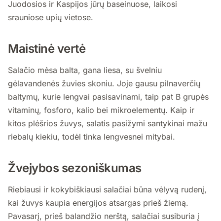
Juodosios ir Kaspijos jūrų baseinuose, laikosi
srauniose upių vietose.
Maistinė vertė
Salačio mėsa balta, gana liesa, su švelniu
gėlavandenės žuvies skoniu. Joje gausu pilnaverčių
baltymų, kurie lengvai pasisavinami, taip pat B grupės
vitaminų, fosforo, kalio bei mikroelementų. Kaip ir
kitos plėšrios žuvys, salatis pasižymi santykinai mažu
riebalų kiekiu, todėl tinka lengvesnei mitybai.
Žvejybos sezoniškumas
Riebiausi ir kokybiškiausi salačiai būna vėlyvą rudenį,
kai žuvys kaupia energijos atsargas prieš žiemą.
Pavasarį, prieš balandžio nerštą, salačiai susiburia į