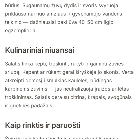
būrius. Sugaunamų žuvų dydis ir svoris svyruoja
priklausomai nuo amžiaus ir gyvenamojo vandens
telkinio — dažniausiai pakliūva 40–50 cm ilgio
egzemplioriai.
Kulinariniai niuansai
Salatis tinka kepti, troškinti, rūkyti ir gaminti žuvies
sriubą. Kepant ar rūkant gerai išryškėja jo skonis. Verta
atkreipti dėmesį į smulkias kauleles, būdingas
karpinėms žuvims — jas neutralizuoja įraižos ar lėtas
troškinimas. Salatis dera su citrina, krapais, svogūnais
ir grietinės padažais.
Kaip rinktis ir paruošti
Šviežią salatį atpažinsite iš sidabriškai blizgančių