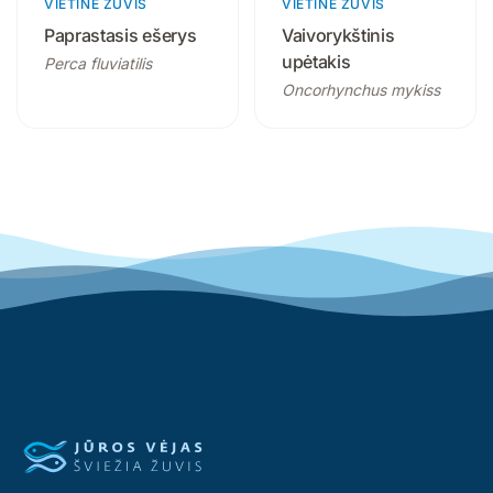
VIETINĖ ŽUVIS
2 produktai
VIETINĖ ŽUVIS
3 produktai
Paprastasis ešerys
Vaivorykštinis
upėtakis
Perca fluviatilis
Oncorhynchus mykiss