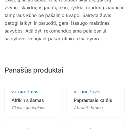
žvynų, skaidrių išgaubtų akių, ryškiai raudonų žiaunų ir
tampraus kūno be pašalinio kvapo. Šaldyta žuvis
patogi laikyti ir paruošti, gerai išsaugo maistines
savybes. Atšildyti rekomenduojama palaipsniui
šaldytuve, vengiant pakartotinio užšaldymo.
Panašūs produktai
VIETINĖ ŽUVIS
3 produktai
VIETINĖ ŽUVIS
4 produktai
Afrikinis šamas
Paprastasis karšis
Clarias gariepinus
Abramis brama