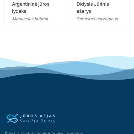
Argentininė jūros
Didysis Jūrinis
lydeka
ešerys
Merluccius hubbsi
Sebastes norvegicus
Šviežia, šaldyta žuvis ir žuvies produktai