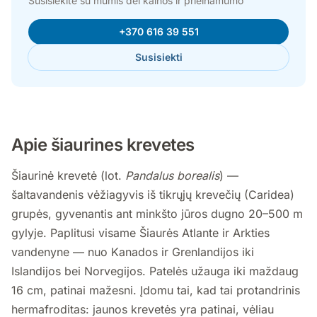
Susisiekite su mumis dėl kainos ir prieinamumo
+370 616 39 551
Susisiekti
Apie šiaurines krevetes
Šiaurinė krevetė (lot.
Pandalus borealis
) —
šaltavandenis vėžiagyvis iš tikrųjų krevečių (Caridea)
grupės, gyvenantis ant minkšto jūros dugno 20–500 m
gylyje. Paplitusi visame Šiaurės Atlante ir Arkties
vandenyne — nuo Kanados ir Grenlandijos iki
Islandijos bei Norvegijos. Patelės užauga iki maždaug
16 cm, patinai mažesni. Įdomu tai, kad tai protandrinis
hermafroditas: jaunos krevetės yra patinai, vėliau