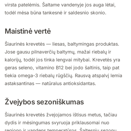
virsta patelėmis. Šaltame vandenyje jos auga lėtai,
todėl mėsa būna tankesnė ir saldesnio skonio.
Maistinė vertė
Šiaurinės krevetės — liesas, baltymingas produktas.
Jose gausu pilnaverčių baltymų, mažai riebalų ir
kalorijų, todėl jos tinka lengvai mitybai. Krevetės yra
geras seleno, vitamino B12 bei jodo šaltinis, taip pat
tiekia omega-3 riebalų rūgščių. Rausvą atspalvį lemia
astaksantinas — natūralus antioksidantas.
Žvejybos sezoniškumas
Šiaurinės krevetės žvejojamos ištisus metus, tačiau
dydis ir mėsingumas svyruoja priklausomai nuo
regiono ir vandens temperatūros. Šaltesnių sezonų