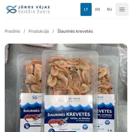
Pereiti prie turinio
LT
EN
RU
Pradinis
/
Produkcija
/
Šiaurinės krevetės