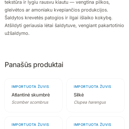
tekstūra ir lygiu rausvu kiautu — vengtina pilkos,
gleivėtos ar amoniaku kvepiančios produkcijos.
Šaldytos krevetės patogios ir ilgai išlaiko kokybę.
Atšildyti geriausia lėtai šaldytuve, vengiant pakartotinio
užšaldymo.
Panašūs produktai
IMPORTUOTA ŽUVIS
3 produktai
IMPORTUOTA ŽUVIS
4 produktai
Atlantinė skumbrė
Silkė
Scomber scombrus
Clupea harengus
IMPORTUOTA ŽUVIS
3 produktai
IMPORTUOTA ŽUVIS
4 produktai