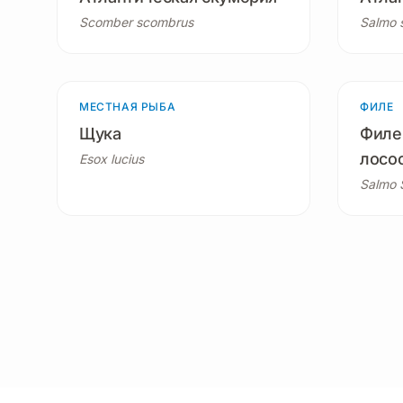
Scomber scombrus
Salmo s
МЕСТНАЯ РЫБА
3 продукта
ФИЛЕ
Щука
Филе
лосо
Esox lucius
Salmo 