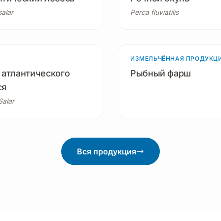
alar
Perca fluviatilis
1 продукт
ИЗМЕЛЬЧЁННАЯ ПРОДУКЦ
18 пр
 атлантического
Рыбный фарш
ся
Salar
Вся продукция